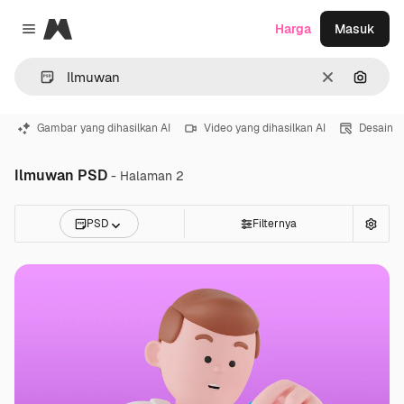
Magnific
Harga
Masuk
Close menu
Jernih
Pencar
Gambar yang dihasilkan AI
Video yang dihasilkan AI
Desain
Ilmuwan PSD
- Halaman 2
PSD
Filternya