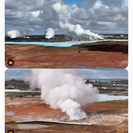
Premium
Premium