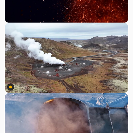
Premium
Premium