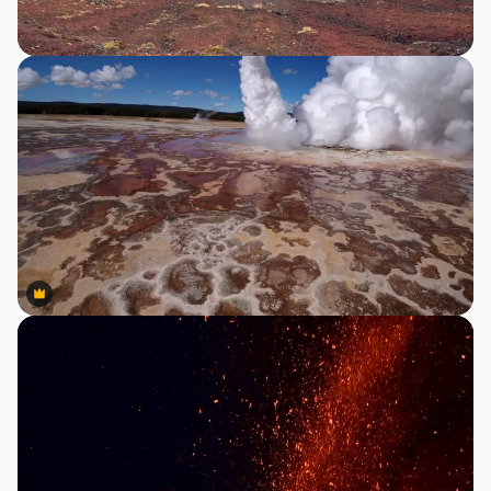
Premium
Premium