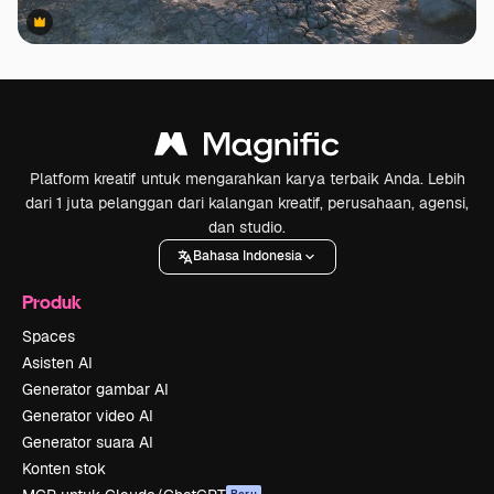
Premium
Premium
Platform kreatif untuk mengarahkan karya terbaik Anda. Lebih
dari 1 juta pelanggan dari kalangan kreatif, perusahaan, agensi,
dan studio.
Bahasa Indonesia
Produk
Spaces
Asisten AI
Generator gambar AI
Generator video AI
Generator suara AI
Konten stok