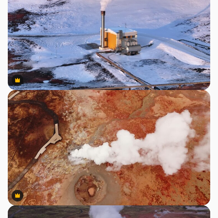
Premium
Premium
Premium
Premium