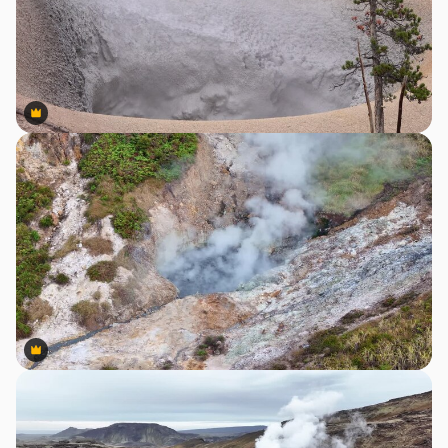
Premium
Premium
Premium
Premium