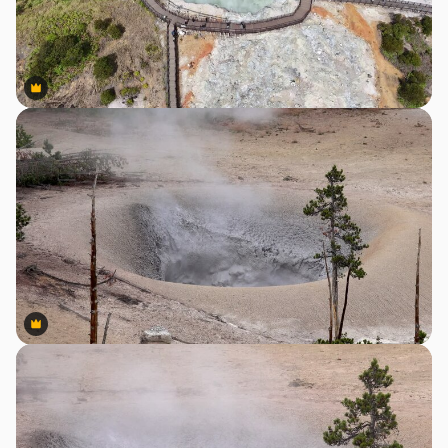
Premium
Premium
Premium
Premium