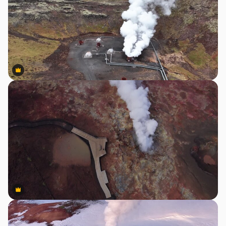
Premium
Premium
Premium
Premium