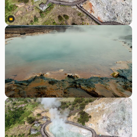
Premium
Premium