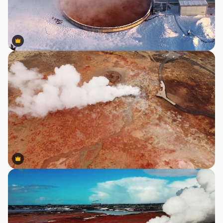
Premium
Premium
Premium
Premium