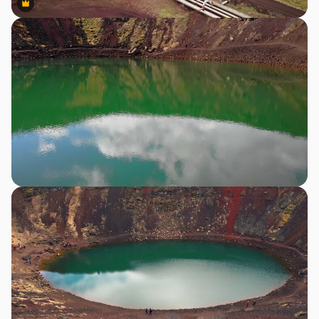
Premium
Premium