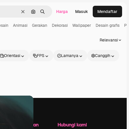
Harga
Masuk
Mendaftar
Jernih
Pencarian berdasarkan gambar
Mencari
sain
Animasi
Gerakan
Dekorasi
Wallpaper
Desain grafis
Po
Relevansi
Orientasi
FPS
Lamanya
Canggih
Perusahaan
Hubungi kami