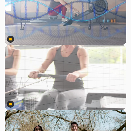
Premium
Premium
Premium
Premium