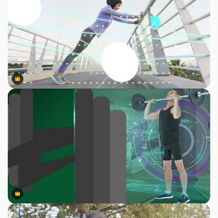
Premium
Premium
Premium
Premium