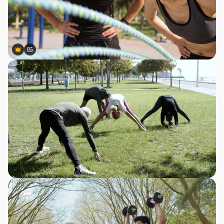
Premium
Premium
Dihasilkan oleh AI