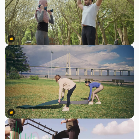
Premium
Premium
Premium
Premium