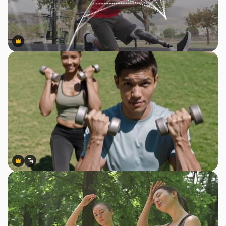
Premium
Premium
Premium
Premium
Dihasilkan oleh AI