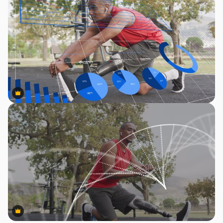
Premium
Premium
Premium
Premium