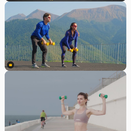
Premium
Premium