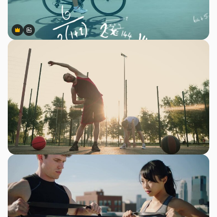
Premium
Premium
Dihasilkan oleh AI