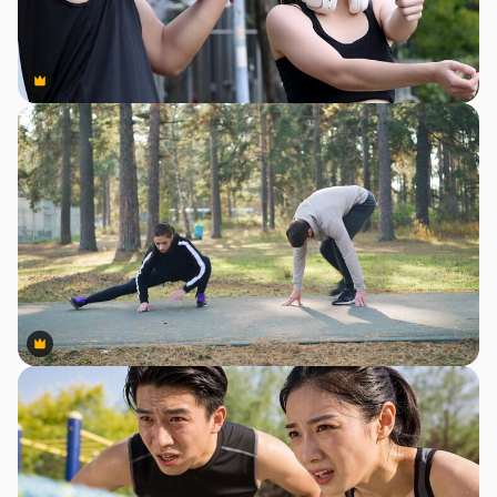
Premium
Premium
Premium
Premium