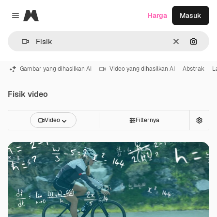
Magnific
Harga
Masuk
Close menu
Jernih
Pencar
Gambar yang dihasilkan AI
Video yang dihasilkan AI
Abstrak
L
Fisik video
Video
Filternya