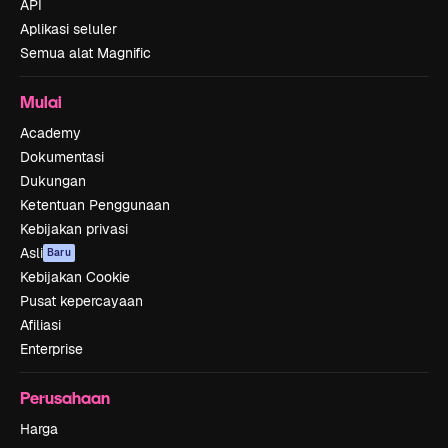
API
Aplikasi seluler
Semua alat Magnific
Mulai
Academy
Dokumentasi
Dukungan
Ketentuan Penggunaan
Kebijakan privasi
Asli
Baru
Kebijakan Cookie
Pusat kepercayaan
Afiliasi
Enterprise
Perusahaan
Harga