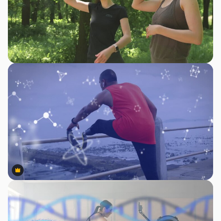
Premium
Premium