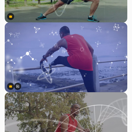
Premium
Premium
Premium
Premium
Dihasilkan oleh AI