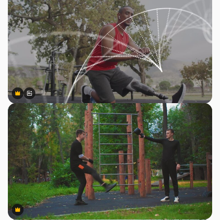
Premium
Premium
Dihasilkan oleh AI
Premium
Premium