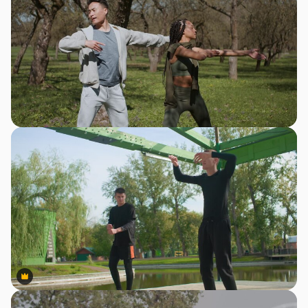
Premium
Premium