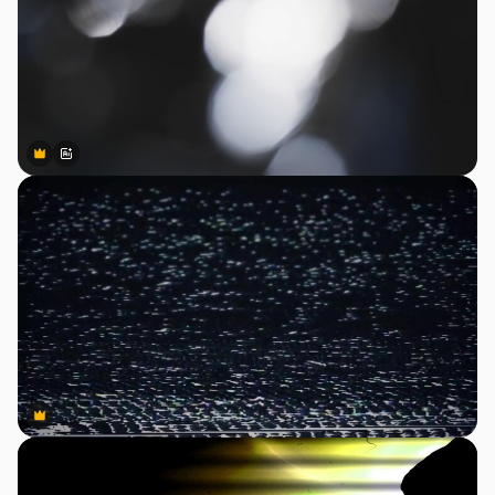
Premium
Premium
Dihasilkan oleh AI
Premium
Premium