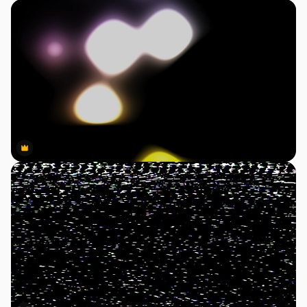
Premium
Premium