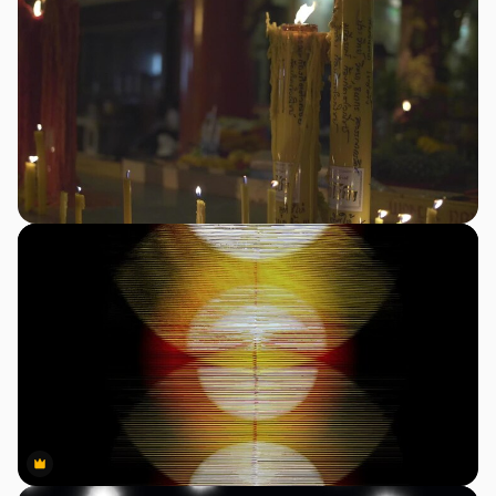
Premium
Premium