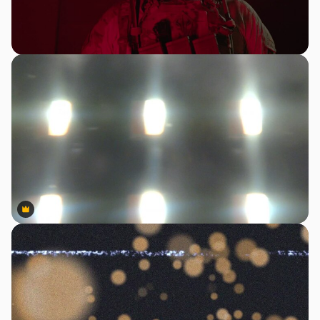
Premium
Premium