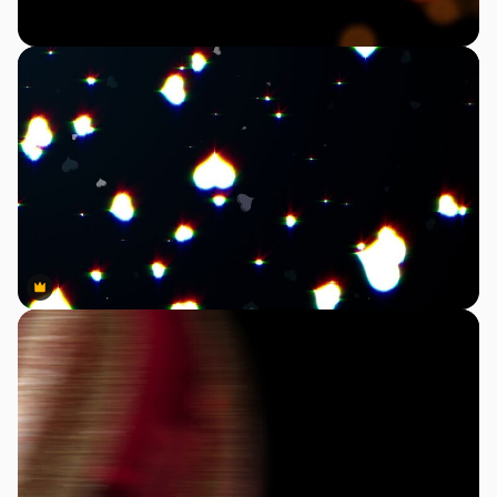
Premium
Premium