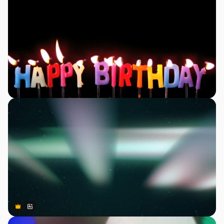
Premium
Premium
Dihasilkan oleh AI