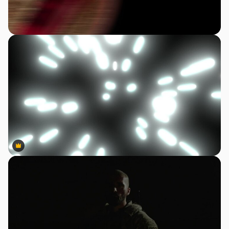
Premium
Premium