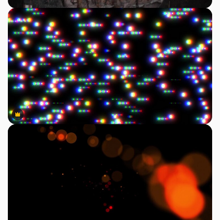
Premium
Premium