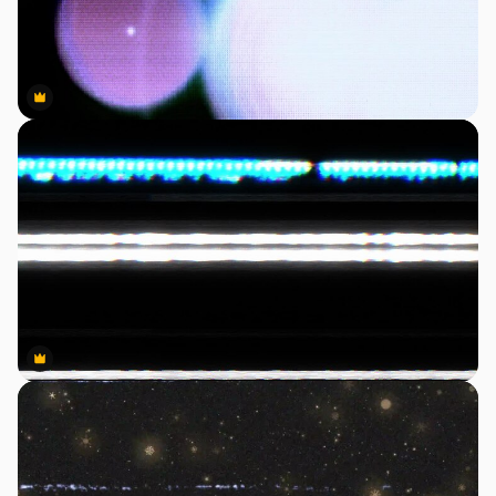
Premium
Premium
Premium
Premium