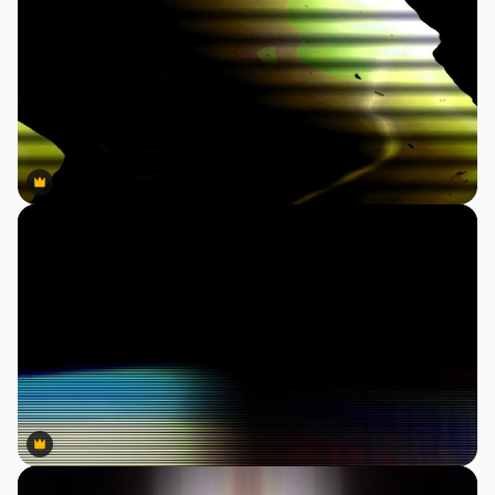
Premium
Premium
Premium
Premium