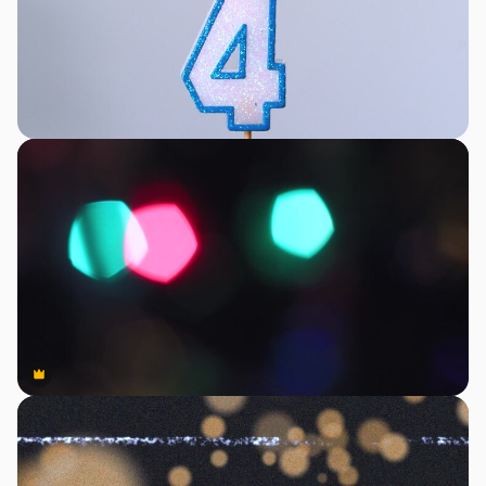
Premium
Premium