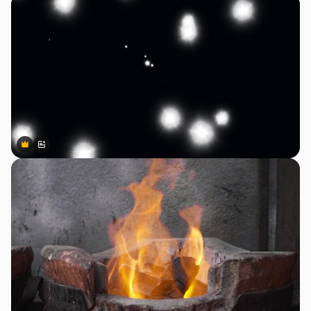
Premium
Premium
Dihasilkan oleh AI