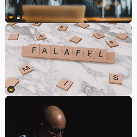
Premium
Premium
Dihasilkan oleh AI
Premium
Premium