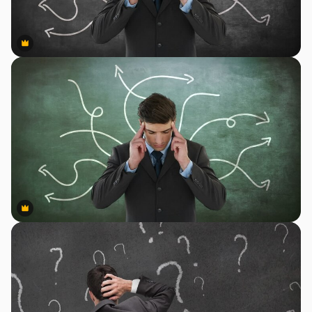
Premium
Premium
Premium
Premium