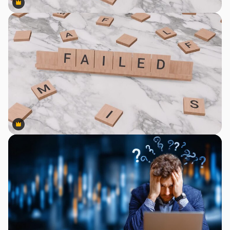
Premium
Premium
Premium
Premium