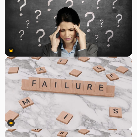
Premium
Premium
Premium
Premium