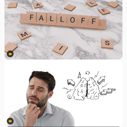
Premium
Premium
Premium
Premium