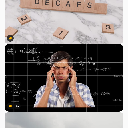
Premium
Premium
Premium
Premium
Dihasilkan oleh AI