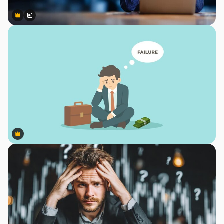
Premium
Premium
Dihasilkan oleh AI
Premium
Premium