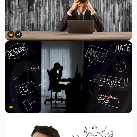
Premium
Premium
Dihasilkan oleh AI
Premium
Premium