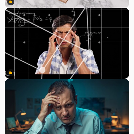
Premium
Premium
Premium
Premium