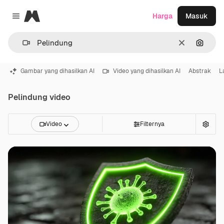
Magnific
Harga
Masuk
Close menu
Jernih
Pencar
Gambar yang dihasilkan AI
Video yang dihasilkan AI
Abstrak
L
Pelindung video
Video
Filternya