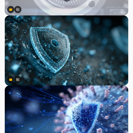
Premium
Premium
Dihasilkan oleh AI
Premium
Premium
Dihasilkan oleh AI