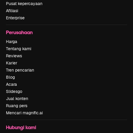
Pusat kepercayaan
Afiliasi
Enterprise
Perusahaan
Harga
Tentang kami
Reviews
Karier
Tren pencarian
Blog
Acara
Slidesgo
Jual konten
Ruang pers
Mencari magnific.ai
Hubungi kami