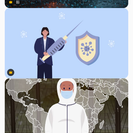
Premium
Premium
Dihasilkan oleh AI
Premium
Premium