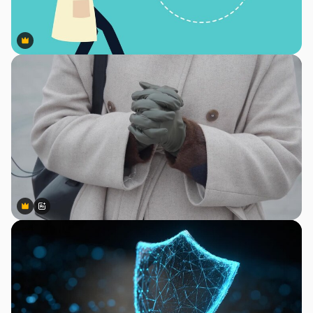
Premium
Premium
Premium
Premium
Dihasilkan oleh AI