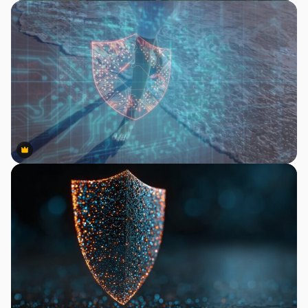
Premium
Premium