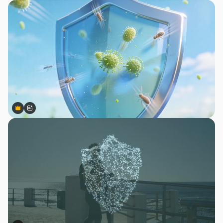
Premium
Premium
Dihasilkan oleh AI