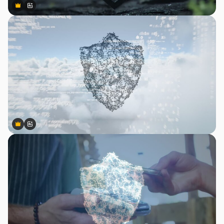
Premium
Premium
Dihasilkan oleh AI
Premium
Premium
Dihasilkan oleh AI