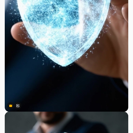
Premium
Premium
Dihasilkan oleh AI