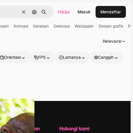
Harga
Masuk
Mendaftar
Jernih
Pencarian berdasarkan gambar
Mencari
sain
Animasi
Gerakan
Dekorasi
Wallpaper
Desain grafis
Po
Relevansi
Orientasi
FPS
Lamanya
Canggih
Perusahaan
Hubungi kami