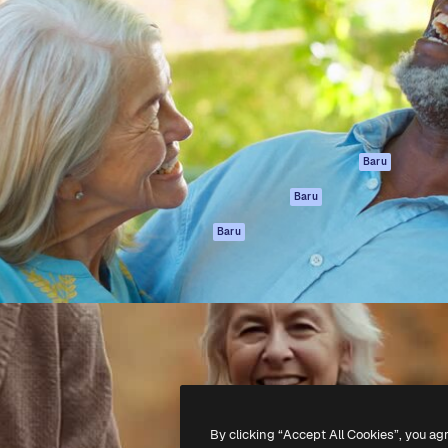
if untuk mengarahkan karya
Spaces
Academy
ebih dari 1 juta pelanggan
Asisten AI
Dokumentasi
reatif, perusahaan, agensi,
Generator gambar
Dukungan
AI
Ketentuan
nesia
Generator video AI
Penggunaan
Generator suara AI
Kebijakan privasi
Konten stok
Asli
Baru
MCP untuk
Kebijakan Cookie
Baru
Claude/ChatGPT
Pusat kepercaya
Agen
Baru
Afiliasi
API
Enterprise
Aplikasi seluler
Semua alat
Magnific
-
2026
Freepik Company S.L.U.
Hak cipta dilindungi undang-undang
.
By clicking “Accept All Cookies”, you ag