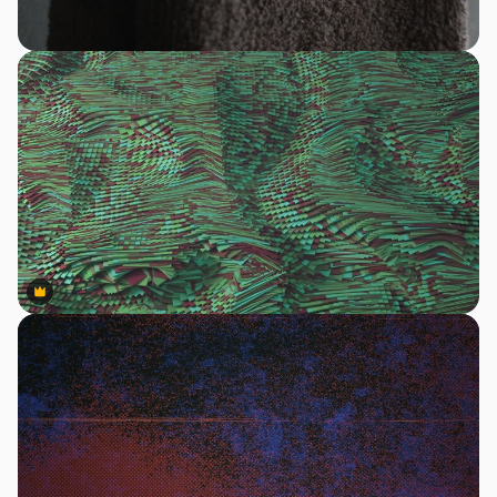
Premium
Premium