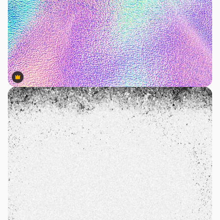
Premium
Premium