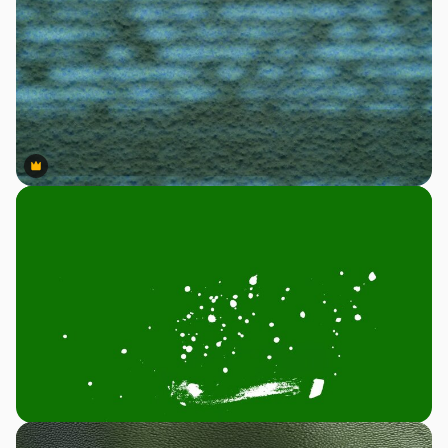
Premium
Premium