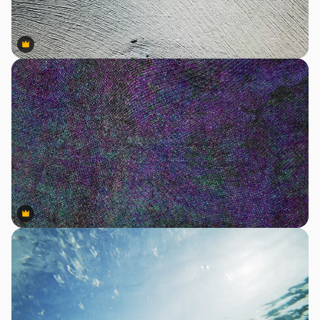
Premium
Premium
Premium
Premium