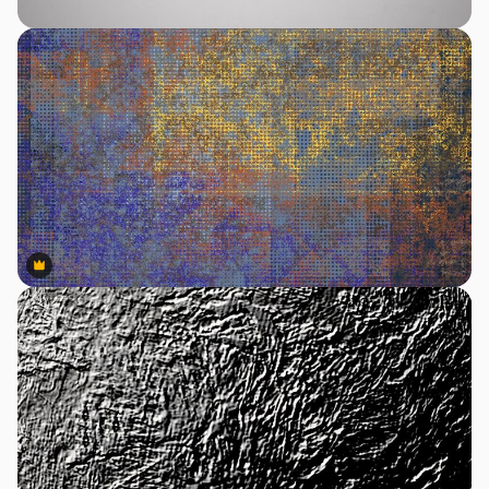
Premium
Premium