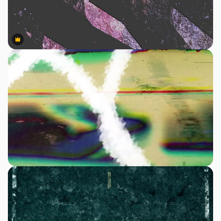
Premium
Premium