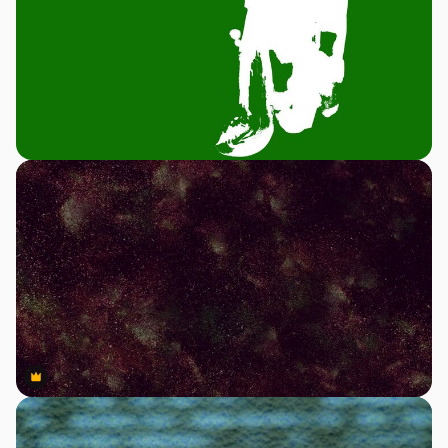
Premium
Premium