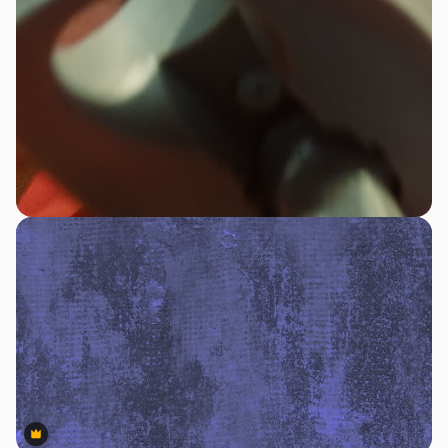
Premium
Premium