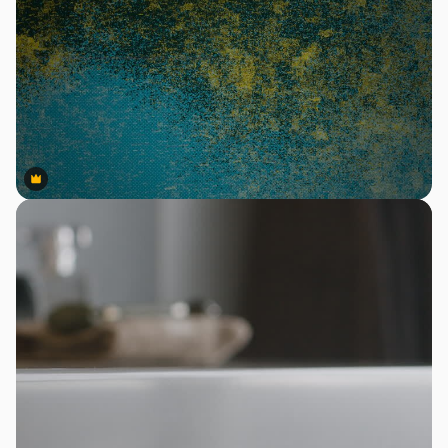
Premium
Premium