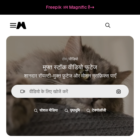
Freepik अब Magnific है
Toggle menu
Magnific
/
होम
वीडियो
मुफ्त स्टॉक वीडियो फुटेज
शानदार रॉयल्टी-मुक्त फ़ुटेज और मोशन ग्राफ़िक्स पाएँ
इमेज से खोजें
सोशल मीडिया
पृष्ठभूमि
टेक्नोलॉजी