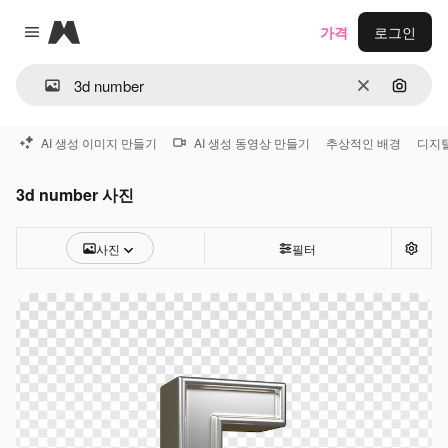
Magnific
가격
로그인
Close menu
지우기
이미지
AI 생성 이미지 만들기
AI 생성 동영상 만들기
추상적인 배경
디지
3d number 사진
사진
필터