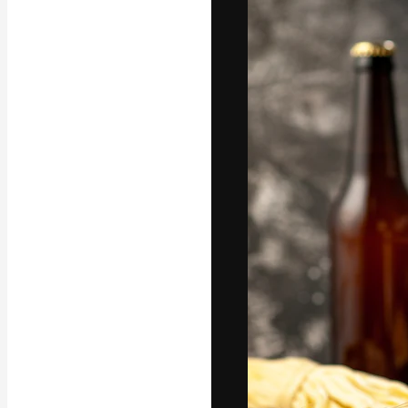
글꼴
최고의 결과물
플랫폼. 크리에
스튜디오를 아우
자.
한국어
Copyright © 2010-