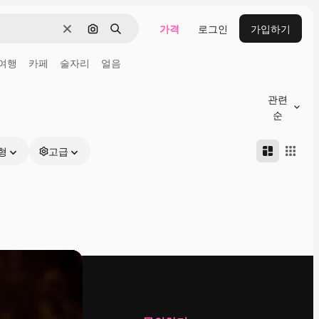
가격
로그인
가입하기
지우기
이미지로 검색
검색
여행
카페
술자리
얼음
관련
순
형
고급