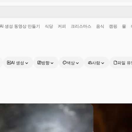
AI 생성 동영상 만들기
식당
커피
크리스마스
음식
캠핑
물
AI 생성
방향
색상
사람
파일 유