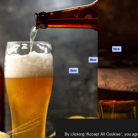
프로덕트
시작하기
을 이끌어내는 크리에이티브
Spaces
Academy
이터, 엔터프라이즈, 에이전시,
AI 어시스턴트
문서
르는 100만 명 이상의 구독
AI 이미지 생성기
지원
AI 동영상 생성기
이용 약관
AI 텍스트 음성 변환
개인정보 보호 정
스톡 콘텐츠
원본
New
Claude/ChatGPT
쿠키 정책
New
용 MCP
Trust Center
Agents
제휴 파트너
New
API
비지니스
모바일 앱
모든 Magnific 툴
2026
Freepik Company S.L.U.
모든 권리는 보호 받습니다
.
By clicking “Accept All Cookies”, you agr