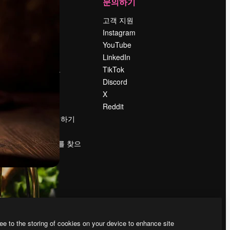
회사
문의하기
가격
고객 지원
회사 소개
Instagram
Reviews
YouTube
채용 정보
LinkedIn
책
검색 트렌드
TikTok
블로그
Discord
이벤트
X
Slidesgo
Reddit
콘텐츠 판매하기
프레스룸
magnific.ai를 찾으
시나요?
ee to the storing of cookies on your device to enhance site