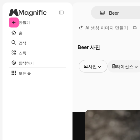
만들기
AI 생성 이미지 만들기
홈
검색
Beer 사진
스톡
탐색하기
사진
라이선스
모든 툴
모든 이미지
벡터
일러스트
사진
PSD
템플릿
목업
동영상
영상 클립
모션 그래픽
동영상 템플릿
아이콘
3D 모델