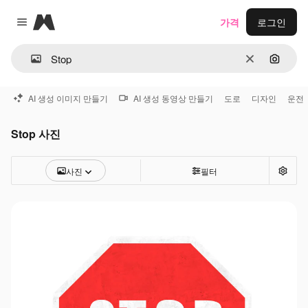
Magnific
가격
로그인
Close menu
지우기
이미지
AI 생성 이미지 만들기
AI 생성 동영상 만들기
도로
디자인
운전
Stop 사진
사진
필터