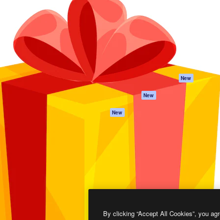
프로덕트
시작하기
을 이끌어내는 크리에이티브
Spaces
Academy
이터, 엔터프라이즈, 에이전시,
AI 어시스턴트
문서
르는 100만 명 이상의 구독
AI 이미지 생성기
지원
AI 동영상 생성기
이용 약관
AI 텍스트 음성 변환
개인정보 보호 정
스톡 콘텐츠
원본
New
Claude/ChatGPT
쿠키 정책
New
용 MCP
Trust Center
Agents
제휴 파트너
New
API
비지니스
모바일 앱
모든 Magnific 툴
2026
Freepik Company S.L.U.
모든 권리는 보호 받습니다
.
By clicking “Accept All Cookies”, you agr