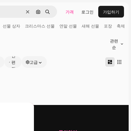
가격
로그인
가입하기
지우기
이미지로 검색
검색
선물 상자
크리스마스 선물
연말 선물
새해 선물
포장
축제
관련
온
순
라
인
편
고급
집
가
능