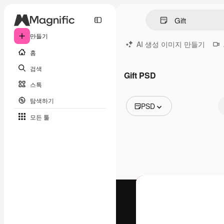
만들기
AI 생성 이미지 만들기
홈
검색
Gift PSD
스톡
탐색하기
PSD
모든 툴
모든 이미지
벡터
일러스트
사진
PSD
템플릿
목업
동영상
영상 클립
모션 그래픽
동영상 템플릿
아이콘
3D 모델