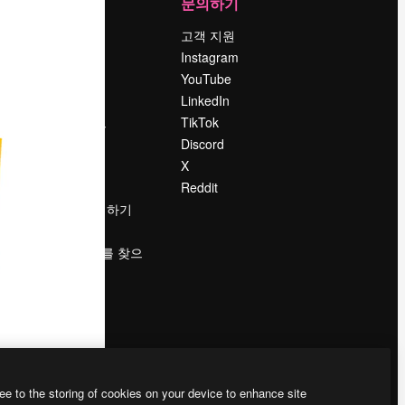
회사
문의하기
가격
고객 지원
회사 소개
Instagram
Reviews
YouTube
채용 정보
LinkedIn
책
검색 트렌드
TikTok
블로그
Discord
이벤트
X
Slidesgo
Reddit
콘텐츠 판매하기
프레스룸
magnific.ai를 찾으
시나요?
ee to the storing of cookies on your device to enhance site