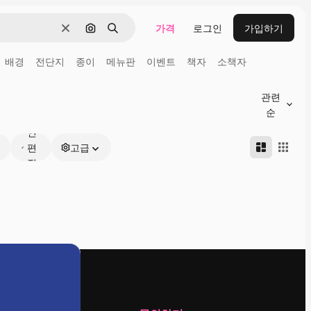
가격
로그인
가입하기
지우기
이미지로 검색
검색
배경
전단지
종이
메뉴판
이벤트
책자
소책자
관련
온
순
라
인
편
고급
집
가
능