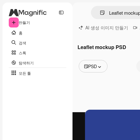
만들기
AI 생성 이미지 만들기
홈
검색
Leaflet mockup PSD
스톡
탐색하기
PSD
모든 툴
모든 이미지
벡터
일러스트
사진
PSD
템플릿
목업
동영상
영상 클립
모션 그래픽
동영상 템플릿
아이콘
3D 모델