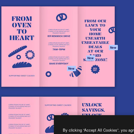
프로덕트
시작하기
을 이끌어내는 크리에이티브
Spaces
Academy
이터, 엔터프라이즈, 에이전시,
AI 어시스턴트
문서
르는 100만 명 이상의 구독
AI 이미지 생성기
지원
AI 동영상 생성기
이용 약관
AI 텍스트 음성 변환
개인정보 보호 정
스톡 콘텐츠
원본
New
Claude/ChatGPT
쿠키 정책
New
용 MCP
Trust Center
Agents
제휴 파트너
New
API
비지니스
모바일 앱
모든 Magnific 툴
2026
Freepik Company S.L.U.
모든 권리는 보호 받습니다
.
By clicking “Accept All Cookies”, you agr