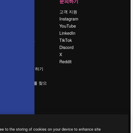
회사
문의하기
가격
고객 지원
회사 소개
Instagram
Reviews
YouTube
채용 정보
LinkedIn
책
검색 트렌드
TikTok
블로그
Discord
이벤트
X
Slidesgo
Reddit
콘텐츠 판매하기
프레스룸
magnific.ai를 찾으
시나요?
ee to the storing of cookies on your device to enhance site