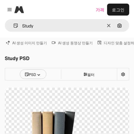
Magnific
가격
로그인
Close menu
지우기
이미지
AI 생성 이미지 만들기
AI 생성 동영상 만들기
디자인 맞춤 설정
Study PSD
PSD
필터