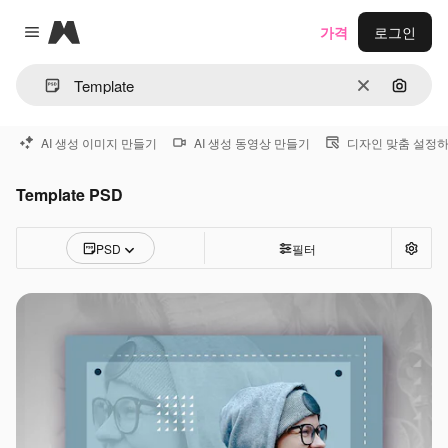
Magnific
가격
로그인
Close menu
지우기
이미지
AI 생성 이미지 만들기
AI 생성 동영상 만들기
디자인 맞춤 설정
Template PSD
PSD
필터