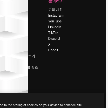
회사
문의하기
가격
고객 지원
회사 소개
Instagram
Reviews
YouTube
채용 정보
LinkedIn
책
검색 트렌드
TikTok
블로그
Discord
이벤트
X
Slidesgo
Reddit
콘텐츠 판매하기
프레스룸
magnific.ai를 찾으
시나요?
ee to the storing of cookies on your device to enhance site