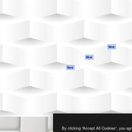
프로덕트
시작하기
을 이끌어내는 크리에이티브
Spaces
Academy
이터, 엔터프라이즈, 에이전시,
AI 어시스턴트
문서
르는 100만 명 이상의 구독
AI 이미지 생성기
지원
AI 동영상 생성기
이용 약관
AI 텍스트 음성 변환
개인정보 보호 정
스톡 콘텐츠
원본
New
Claude/ChatGPT
쿠키 정책
New
용 MCP
Trust Center
Agents
제휴 파트너
New
API
비지니스
모바일 앱
모든 Magnific 툴
2026
Freepik Company S.L.U.
모든 권리는 보호 받습니다
.
By clicking “Accept All Cookies”, you agr