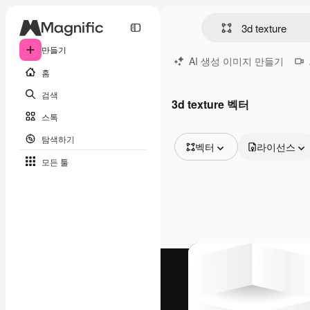
만들기
AI 생성 이미지 만들기
홈
검색
3d texture 벡터
스톡
탐색하기
벡터
라이선스
모든 툴
모든 이미지
벡터
일러스트
사진
PSD
템플릿
목업
동영상
영상 클립
모션 그래픽
동영상 템플릿
아이콘
3D 모델