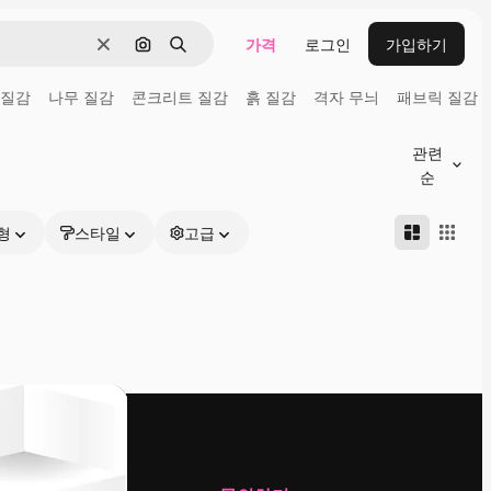
가격
로그인
가입하기
지우기
이미지로 검색
검색
 질감
나무 질감
콘크리트 질감
흙 질감
격자 무늬
패브릭 질감
관련
순
형
스타일
고급