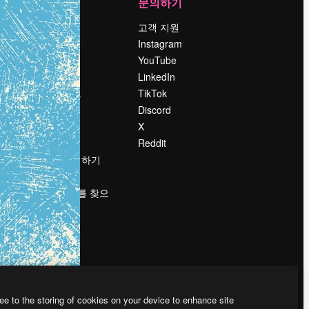
회사
문의하기
가격
고객 지원
회사 소개
Instagram
Reviews
YouTube
채용 정보
LinkedIn
책
검색 트렌드
TikTok
블로그
Discord
이벤트
X
Slidesgo
Reddit
콘텐츠 판매하기
프레스룸
magnific.ai를 찾으
시나요?
ee to the storing of cookies on your device to enhance site