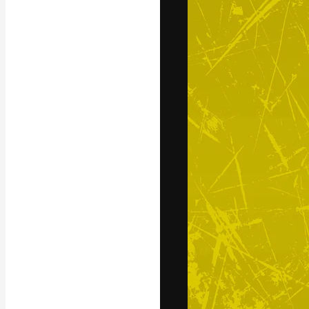
글꼴
최고의 결과물
플랫폼. 크리에
스튜디오를 아우
자.
한국어
Copyright © 2010-