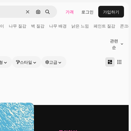
가격
로그인
가입하기
지우기
이미지로 검색
검색
종이
나무 질감
벽 질감
나무 배경
낡은 느낌
페인트 질감
콘크리
관련
순
형
스타일
고급