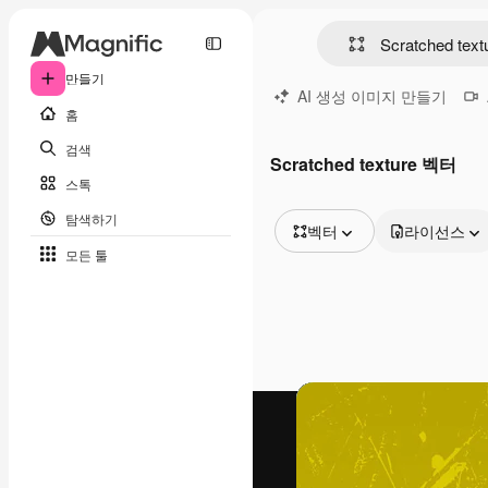
만들기
AI 생성 이미지 만들기
홈
검색
Scratched texture 벡터
스톡
탐색하기
벡터
라이선스
모든 툴
모든 이미지
벡터
일러스트
사진
PSD
템플릿
목업
동영상
영상 클립
모션 그래픽
동영상 템플릿
아이콘
3D 모델