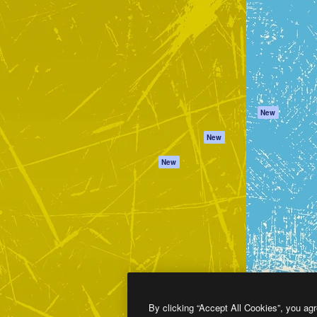
프로덕트
시작하기
을 이끌어내는 크리에이티브
Spaces
Academy
이터, 엔터프라이즈, 에이전시,
AI 어시스턴트
문서
르는 100만 명 이상의 구독
AI 이미지 생성기
지원
AI 동영상 생성기
이용 약관
AI 텍스트 음성 변환
개인정보 보호 정
스톡 콘텐츠
원본
New
Claude/ChatGPT
쿠키 정책
New
용 MCP
Trust Center
Agents
제휴 파트너
New
API
비지니스
모바일 앱
모든 Magnific 툴
2026
Freepik Company S.L.U.
모든 권리는 보호 받습니다
.
By clicking “Accept All Cookies”, you agr