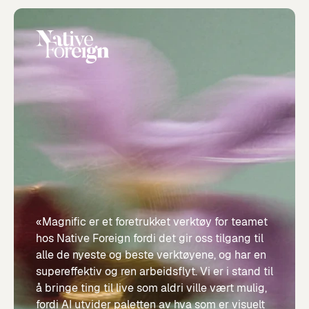
«Magnific er et foretrukket verktøy for teamet
hos Native Foreign fordi det gir oss tilgang til
alle de nyeste og beste verktøyene, og har en
supereffektiv og ren arbeidsflyt. Vi er i stand til
å bringe ting til live som aldri ville vært mulig,
fordi AI utvider paletten av hva som er visuelt