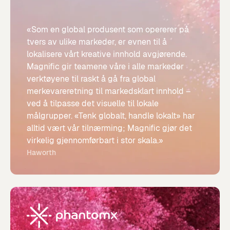
«Som en global produsent som opererer på
tvers av ulike markeder, er evnen til å
lokalisere vårt kreative innhold avgjørende.
Magnific gir teamene våre i alle markeder
verktøyene til raskt å gå fra global
merkevareretning til markedsklart innhold –
ved å tilpasse det visuelle til lokale
målgrupper. «Tenk globalt, handle lokalt» har
alltid vært vår tilnærming; Magnific gjør det
virkelig gjennomførbart i stor skala.»
Haworth