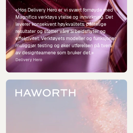
«Hos Delivery Hero er vi svært fornøyde med
Magnifics verktøys ytelse og innvirkning. Det
leverer konsekvent høykvalitets, pålitelige
resultater og støtter våre arbeidsflyter og
effektivitet. Verktøyets modeller og funksjoner
muliggjør testing og øker utførelsen på tvers
av designteamene som bruker det.»
Delivery Hero