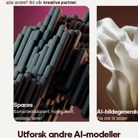
alle andre? Bli vår
kreative partner
.
Spaces
AI-bildegenerat
Samarbeidsbasert, nodebasert,
uendelig lerret
Fra ord til bilder
Utforsk andre AI-modeller