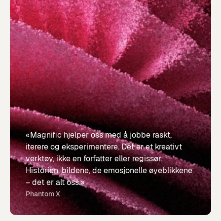
«Magnific hjelper oss med å jobbe raskt,
iterere og eksperimentere. Det er et kreativt
verktøy, ikke en forfatter eller regissør.
Historien, bildene, de emosjonelle øyeblikkene
– det er alt oss.»
Phantom X