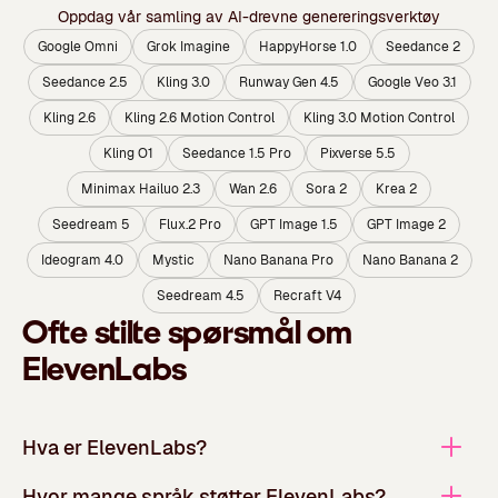
Oppdag vår samling av AI-drevne genereringsverktøy
Google Omni
Grok Imagine
HappyHorse 1.0
Seedance 2
Seedance 2.5
Kling 3.0
Runway Gen 4.5
Google Veo 3.1
Kling 2.6
Kling 2.6 Motion Control
Kling 3.0 Motion Control
Kling O1
Seedance 1.5 Pro
Pixverse 5.5
Minimax Hailuo 2.3
Wan 2.6
Sora 2
Krea 2
Seedream 5
Flux.2 Pro
GPT Image 1.5
GPT Image 2
Ideogram 4.0
Mystic
Nano Banana Pro
Nano Banana 2
Seedream 4.5
Recraft V4
Ofte stilte spørsmål om
ElevenLabs
Hva er ElevenLabs?
Hvor mange språk støtter ElevenLabs?