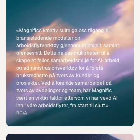
«Magnifics kreativ suite ga oss tilgang til
bransjeledende modeller og
arbeidsflytverktøy gjennom et enkelt, samlet
grensesnitt. Dette ga oss muligheten til å
skape et felles samarbeidsmiljø for AI-arbeid,
og administrasjonsverktøy for å forstå
bruksmønstre på tvers av kunder og
prosjekter. Ved å forenkle samarbeidet på
tvers av avdelinger og team, har Magnific
vært en viktig faktor ettersom vi har vevd AI
inn i våre arbeidsflyter, fra start til slutt.»
RG/A