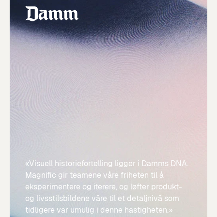
«Visuell historiefortelling ligger i Damms DNA.
Magnific gir teamene våre friheten til å
eksperimentere og iterere, og løfter produkt-
og livsstilsbildene våre til et detaljnivå som
tidligere var umulig i denne hastigheten.»