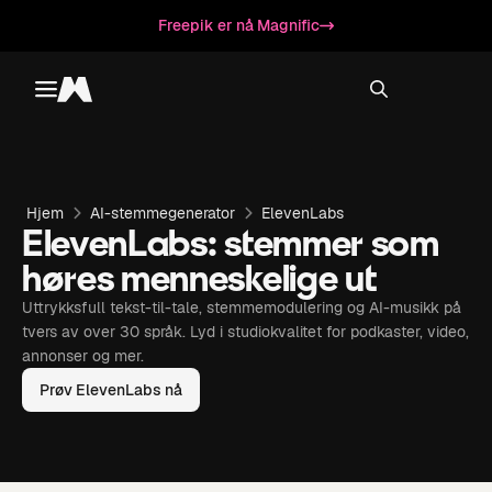
Freepik er nå Magnific
Toggle menu
Magnific
Hjem
AI-stemmegenerator
ElevenLabs
ElevenLabs: stemmer som
høres menneskelige ut
Uttrykksfull tekst-til-tale, stemmemodulering og AI-musikk på
tvers av over 30 språk. Lyd i studiokvalitet for podkaster, video,
annonser og mer.
Prøv ElevenLabs nå