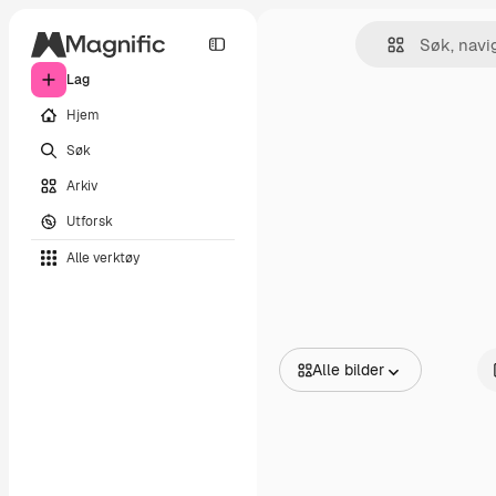
Lag
Hjem
Søk
Arkiv
Utforsk
Alle verktøy
Alle bilder
Alle bilder
Vektorer
Illustrasjoner
Bilder
PSD
Maler