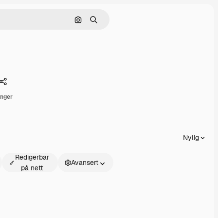
Søk etter bilde
Søk
Dele
inger
Nylig
Redigerbar
Avansert
på nett