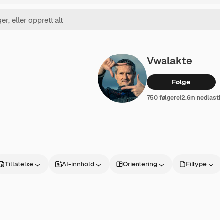
Vwalakte
Følge
750 følgere
|
2.6m nedlast
Tillatelse
AI-innhold
Orientering
Filtype