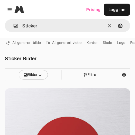
Magnific
Prising
Logg inn
Close menu
Slett
Søk ett
AI-generert bilde
AI-generert video
Kontor
Skole
Logo
Fe
Sticker Bilder
Bilder
Filtre