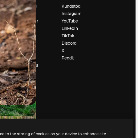
Prissättning
Kundstöd
Om oss
Instagram
Recensioner
YouTube
Karriär
LinkedIn
Söktrender
TikTok
Blogg
Discord
Händelser
X
Slidesgo
Reddit
Sälj innehåll
Pressrum
Söker efter
magnific.ai
ree to the storing of cookies on your device to enhance site