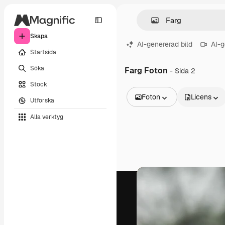
Skapa
AI-genererad bild
AI-g
Startsida
Söka
Farg Foton
- Sida 2
Stock
Foton
Licens
Utforska
Alla bilder
Alla verktyg
Vektorer
Illustrationer
Foton
PSD
Mallar
Mockups
Videor
Filmmaterial
Rörlig grafik
Videomallar
Ikoner
3D-modeller
Teckensnitt