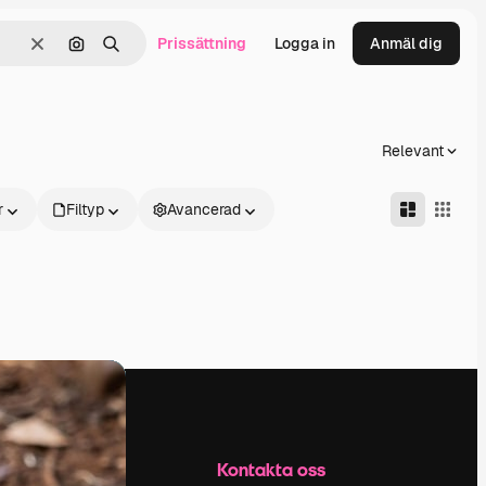
Prissättning
Logga in
Anmäl dig
Rensa
Sök efter bild
Söka
Relevant
r
Filtyp
Avancerad
Företag
Kontakta oss