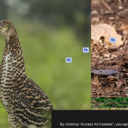
ttformen för att förverkliga
Spaces
Academy
e. Mer än 1 miljon
AI-assistent
Dokumentation
land kreatörer, företag,
AI-bildgenerator
Support
ior.
AI-videogenerator
Användarvillkor
AI-röstgenerator
Integritetspolicy
Stock-innehåll
Original
Ny
MCP för
Cookies policy
Ny
Claude/ChatGPT
Förtroendecenter
Agenter
Ny
Affiliates
API
Företag
Mobilapp
Alla Magnific-
verktyg
-
2026
Freepik Company S.L.U.
Alla rättigheter reserverade
.
By clicking “Accept All Cookies”, you ag