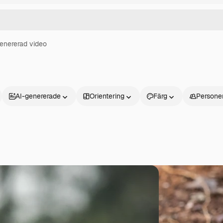
enererad video
AI-genererade
Orientering
Färg
Persone
Produkter
Kom igång