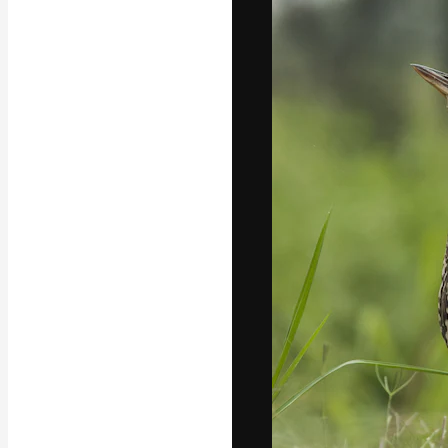
Den kreativa pla
ditt bästa arbet
prenumeranter b
byråer och stud
Svenska
Copyright © 2010