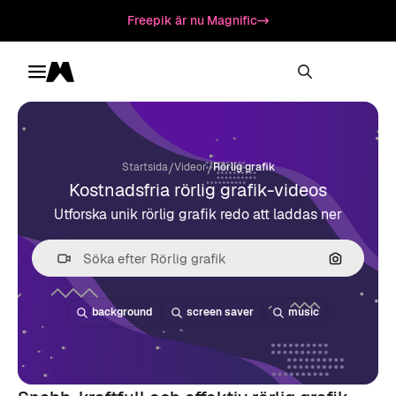
Freepik är nu Magnific
Toggle menu
Magnific
/
/
Startsida
Videor
Rörlig grafik
Kostnadsfria rörlig grafik-videos
Utforska unik rörlig grafik redo att laddas ner
Sök efter 
background
screen saver
music