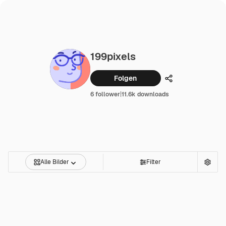
199pixels
Folgen
Teilen
6 follower
|
11.6k downloads
Alle Bilder
Filter