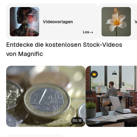
Videovorlagen
V
Los
Entdecke die kostenlosen Stock-Videos
von Magnific
Premium
Premium
00:18