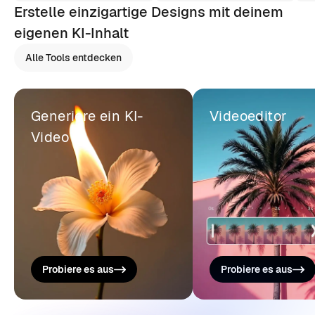
Erstelle einzigartige Designs mit deinem
eigenen KI-Inhalt
Alle Tools entdecken
Generiere ein KI-
Videoeditor
Video
Probiere es aus
Probiere es aus