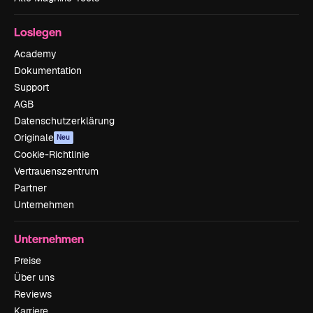
Loslegen
Academy
Dokumentation
Support
AGB
Datenschutzerklärung
Originale
Neu
Cookie-Richtlinie
Vertrauenszentrum
Partner
Unternehmen
Unternehmen
Preise
Über uns
Reviews
Karriere