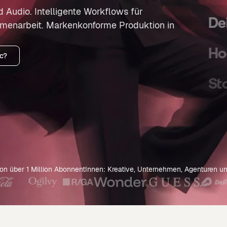
d Audio. Intelligente Workflows für
De
mmenarbeit. Markenkonforme Produktion in
Ho
c?
St
Ka
Bi
von über 1 Million AbonnentInnen: Kreative, Unternehmen, Agenturen un
Dr
Wo