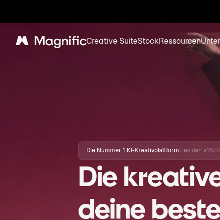
Creative Suite
Stock
Ressourcen
Unte
Magnific
Die Nummer 1 KI-Kreativplattform
Lies den a16z 
Die kreativ
deine beste