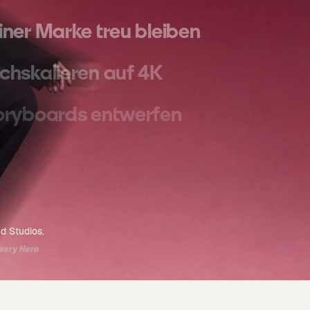
iner Marke treu bleiben
chskalieren auf 4K
oryboards entwerfen
mpagnen skalieren
lder generieren
d Studios.
ehe Kinoaufnahmen
rkflows erstellen