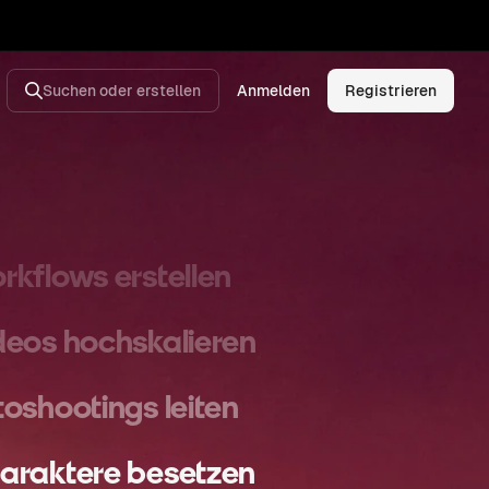
oryboards entwerfen
mpagnen skalieren
Suchen oder erstellen
Anmelden
Registrieren
lder generieren
ehe Kinoaufnahmen
rkflows erstellen
deos hochskalieren
toshootings leiten
araktere besetzen