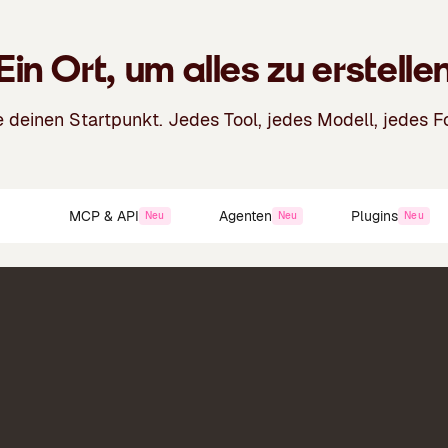
Dr
Ein Ort, um alles zu erstelle
Wo
 deinen Startpunkt. Jedes Tool, jedes Modell, jedes F
Vi
uite
MCP & API
Agenten
Plugins
Neu
Neu
Neu
Fo
Ch
De
Ho