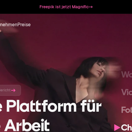
St
Freepik ist jetzt Magnific
Ka
rnehmen
Preise
Bi
Dr
Wo
Vi
Bericht
e Plattform für
Fo
 Arbeit
Ch