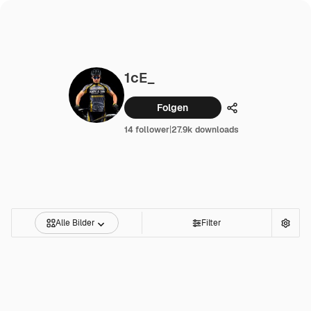
1cE_
Folgen
Teilen
14 follower
|
27.9k downloads
Alle Bilder
Filter