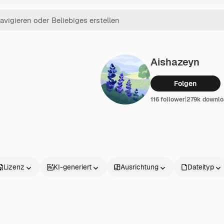
Aishazeyn
Folgen
116 follower
|
279k downlo
Lizenz
KI-generiert
Ausrichtung
Dateityp