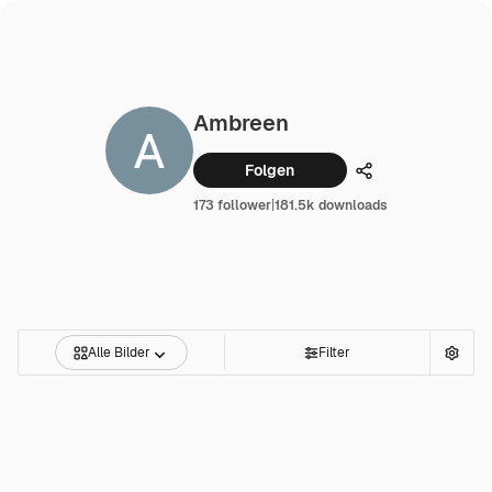
Ambreen
Folgen
Teilen
173 follower
|
181.5k downloads
Alle Bilder
Filter