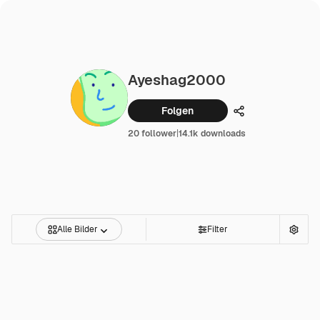
Ayeshag2000
Folgen
Teilen
20 follower
|
14.1k downloads
Alle Bilder
Filter