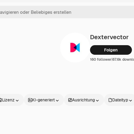
Dextervector
Folgen
160 follower
|
67.6k downl
Lizenz
KI-generiert
Ausrichtung
Dateityp