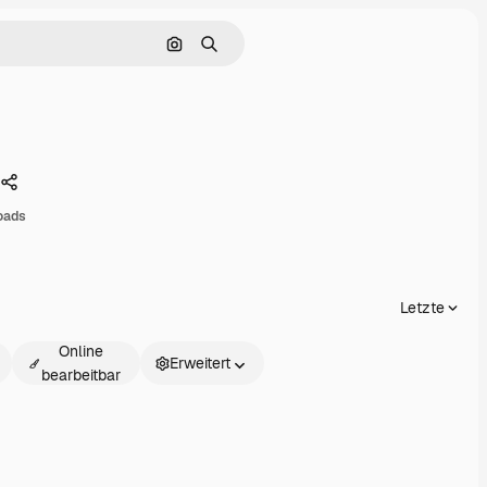
Nach Bild suchen
Suchen
Teilen
oads
Letzte
Online
Erweitert
bearbeitbar