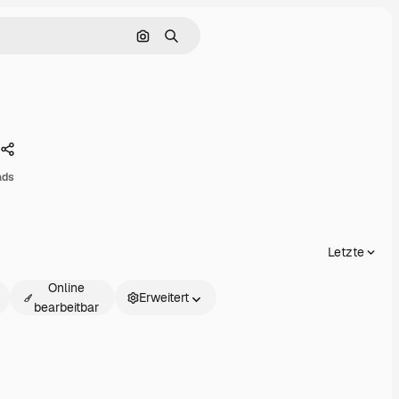
Nach Bild suchen
Suchen
Teilen
ads
Letzte
Online
Erweitert
bearbeitbar