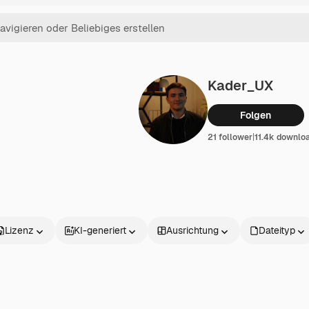
Kader_UX
Folgen
21 follower
|
11.4k downlo
Lizenz
KI-generiert
Ausrichtung
Dateityp