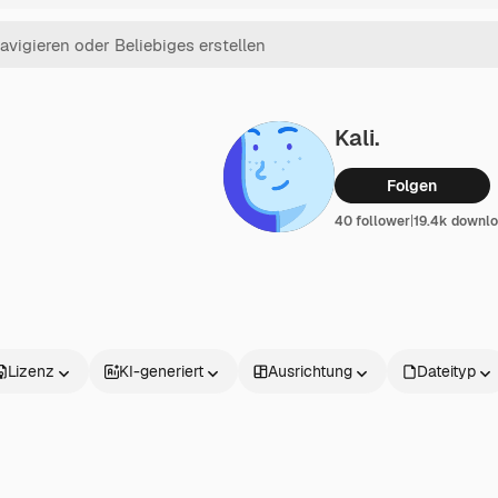
Kali.
Folgen
40 follower
|
19.4k downl
Lizenz
KI-generiert
Ausrichtung
Dateityp