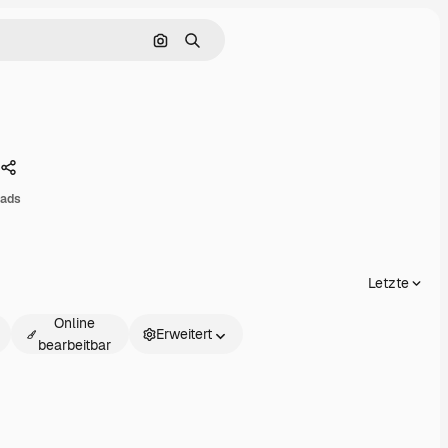
Nach Bild suchen
Suchen
Teilen
oads
Letzte
Online
Erweitert
bearbeitbar