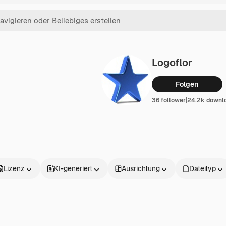
Logoflor
Folgen
36 follower
|
24.2k downl
Lizenz
KI-generiert
Ausrichtung
Dateityp