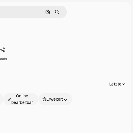
Nach Bild suchen
Suchen
Teilen
oads
Letzte
Online
Erweitert
bearbeitbar