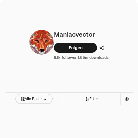
Maniacvector
Folgen
Teilen
6.1k follower
|
1.55m downloads
Alle Bilder
Filter