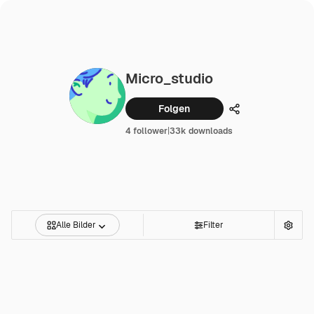
Micro_studio
Folgen
Teilen
4 follower
|
33k downloads
Alle Bilder
Filter