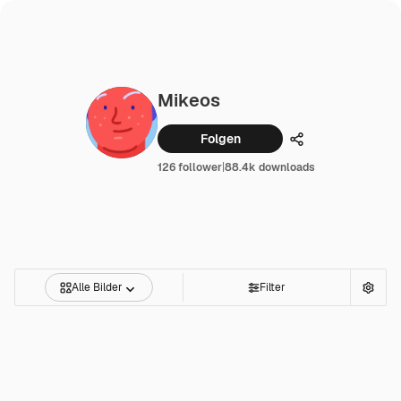
Mikeos
Folgen
Teilen
126 follower
|
88.4k downloads
Alle Bilder
Filter