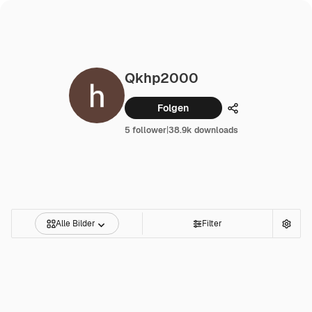
Qkhp2000
Folgen
Teilen
5 follower
|
38.9k downloads
Alle Bilder
Filter