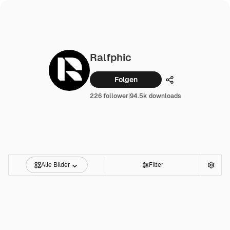
Ralfphic
Folgen
Teilen
226 follower
|
94.5k downloads
Alle Bilder
Filter