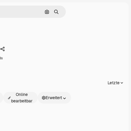
Nach Bild suchen
Suchen
Teilen
ds
Letzte
Online
Erweitert
bearbeitbar