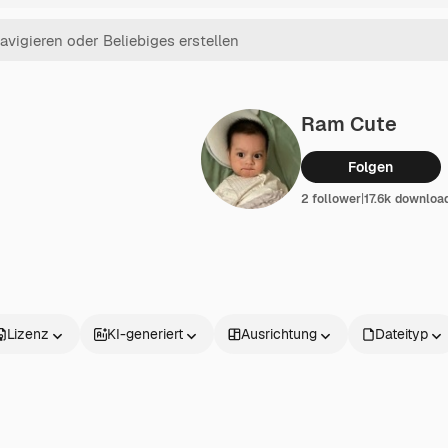
Ram Cute
Folgen
2 follower
|
17.6k downloa
Lizenz
KI-generiert
Ausrichtung
Dateityp