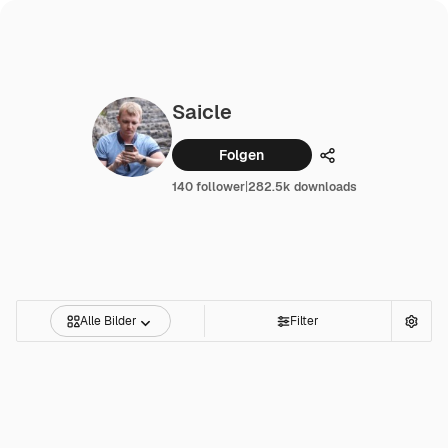
Saicle
Folgen
Teilen
140 follower
|
282.5k downloads
Alle Bilder
Filter