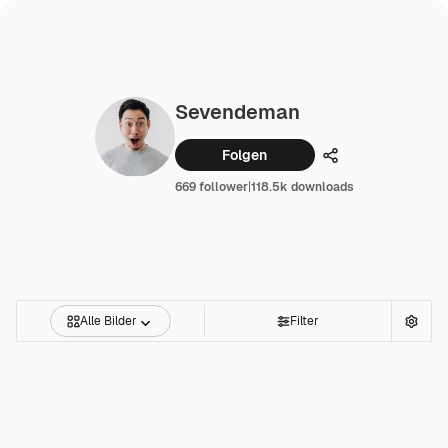
Sevendeman
Folgen
Teilen
669 follower
|
118.5k downloads
Alle Bilder
Filter