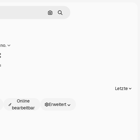
Nach Bild suchen
Suchen
no.
Teilen
s
Letzte
Online
Erweitert
bearbeitbar