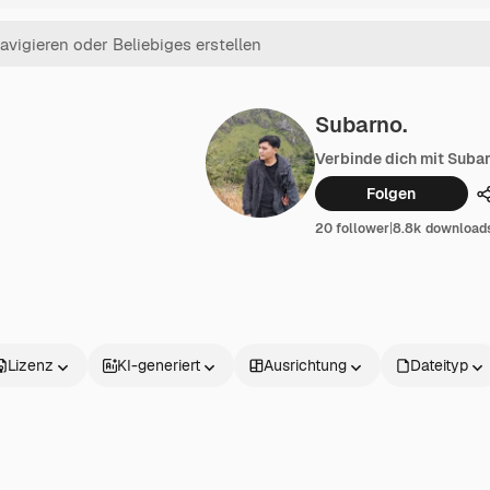
Subarno.
Verbinde dich mit Subar
Folgen
20 follower
|
8.8k download
Lizenz
KI-generiert
Ausrichtung
Dateityp