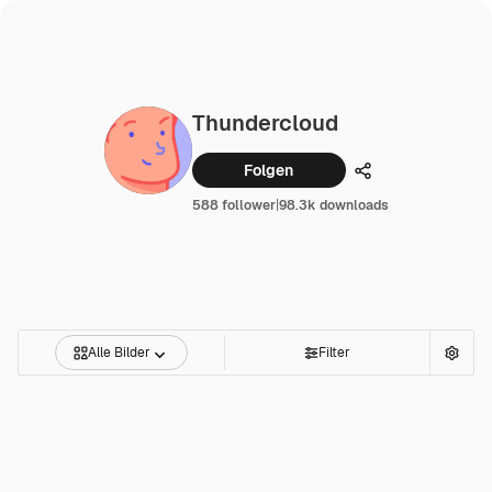
Thundercloud
Folgen
Teilen
588 follower
|
98.3k downloads
Alle Bilder
Filter