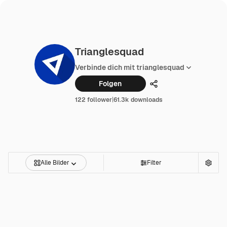
Trianglesquad
Verbinde dich mit trianglesquad
Folgen
Teilen
122 follower
|
61.3k downloads
Alle Bilder
Filter