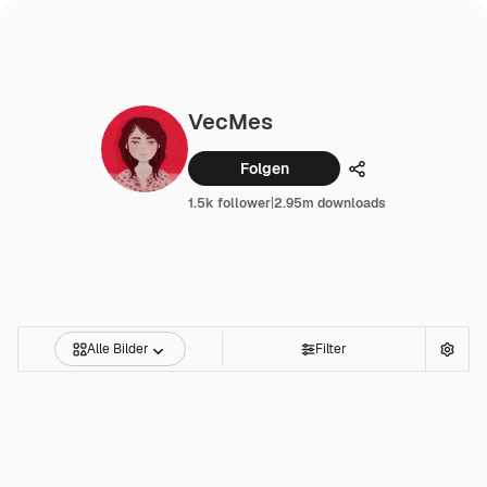
VecMes
Folgen
Teilen
1.5k follower
|
2.95m downloads
Alle Bilder
Filter