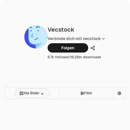
Vecstock
Verbinde dich mit vecstock
Folgen
Teilen
6.7k follower
|
16.26m downloads
Alle Bilder
Filter