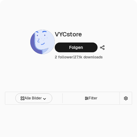
VYCstore
Folgen
Teilen
2 follower
|
27.1k downloads
Alle Bilder
Filter