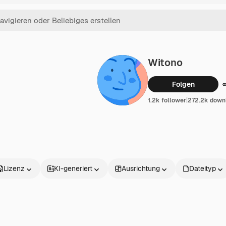
Witono
Folgen
1.2k follower
|
272.2k down
Lizenz
KI-generiert
Ausrichtung
Dateityp